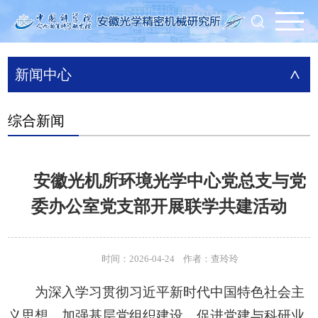
新闻中心
>
综合新闻
安徽光机所环境光学中心党总支与党
委办公室党支部开展联学共建活动
时间：2026-04-24 作者：查玲玲
为深入学习贯彻习近平新时代中国特色社会主
义思想，加强基层党组织建设，促进党建与科研业