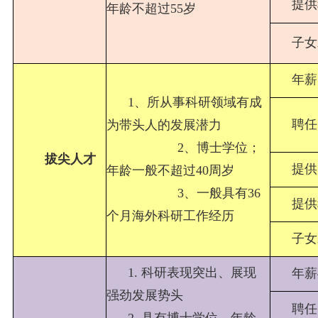
提供
年龄不超过55岁
子女
年薪
1、所从事科研领域有成
聘任
为带头人的发展潜力
2、博士学位；
拔尖人才
提供
年龄一般不超过40周岁
3、一般具有36
提供
个月海外科研工作经历
子女
1. 科研表现突出、展现
年薪
强劲发展势头
聘任
2. 具有博士学位，年龄